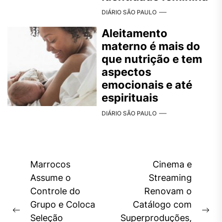
DIÁRIO SÃO PAULO
Aleitamento
materno é mais do
que nutrição e tem
aspectos
emocionais e até
espirituais
DIÁRIO SÃO PAULO
Navegação
Marrocos
Cinema e
de
Assume o
Streaming
Controle do
Renovam o
Post
Grupo e Coloca
Catálogo com
Previous
Ne
Seleção
Superproduções,