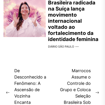
Brasileira radicada
na Suíça lança
movimento
internacional
voltado ao
fortalecimento da
identidade feminina
DIÁRIO SÃO PAULO
Navegação
De
Marrocos
de
Desconhecido a
Assume o
Fenômeno: A
Controle do
Post
Ascensão de
Grupo e Coloca
Previous
Ne
Vozinha
Seleção
post:
pos
Encanta
Brasileira Sob