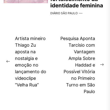
identidade feminina
DIÁRIO SÃO PAULO
Navegação
Artista mineiro
Pesquisa Aponta
de
Thiago Zu
Tarcísio com
aposta na
Vantagem
Post
nostalgia e
Ampla Sobre
Previous
emoção no
Haddad e
Ne
post:
lançamento do
Possível Vitória
pos
videoclipe
no Primeiro
“Velha Rua”
Turno em São
Paulo