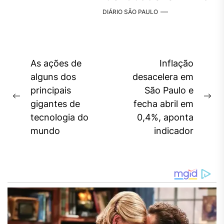
DIÁRIO SÃO PAULO
Navegação
As ações de
Inflação
de
alguns dos
desacelera em
principais
São Paulo e
Post
Previous
Ne
gigantes de
fecha abril em
post:
pos
tecnologia do
0,4%, aponta
mundo
indicador