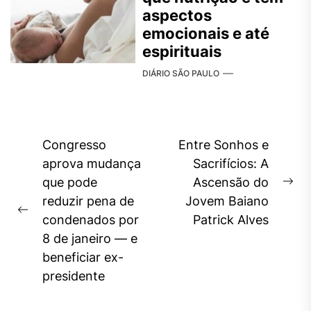
aspectos
emocionais e até
espirituais
DIÁRIO SÃO PAULO
Navegação
Congresso
Entre Sonhos e
de
aprova mudança
Sacrifícios: A
que pode
Ascensão do
Post
Ne
reduzir pena de
Jovem Baiano
pos
Previous
condenados por
Patrick Alves
post:
8 de janeiro — e
beneficiar ex-
presidente