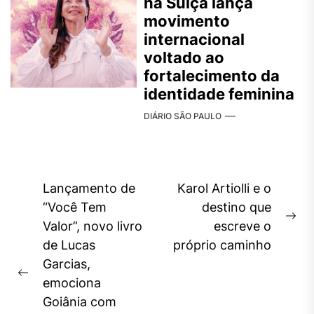
na Suíça lança
movimento
internacional
voltado ao
fortalecimento da
identidade feminina
DIÁRIO SÃO PAULO
Navegação
Lançamento de
Karol Artiolli e o
de
“Você Tem
destino que
Ne
Valor”, novo livro
escreve o
Post
pos
de Lucas
próprio caminho
Garcias,
Previous
emociona
post:
Goiânia com