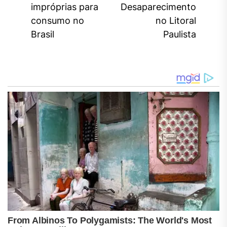
impróprias para
Desaparecimento
post:
pos
consumo no
no Litoral
Brasil
Paulista