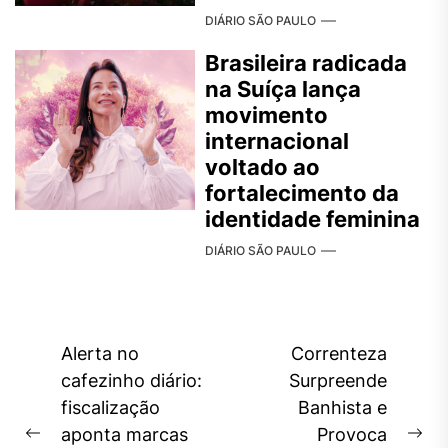
DIÁRIO SÃO PAULO
Brasileira radicada
na Suíça lança
movimento
internacional
voltado ao
fortalecimento da
identidade feminina
DIÁRIO SÃO PAULO
Navegação
Alerta no
Correnteza
de
cafezinho diário:
Surpreende
fiscalização
Banhista e
Post
aponta marcas
Provoca
Previous
Ne