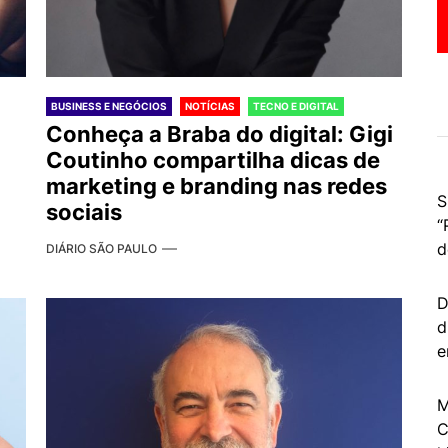
BUSINESS E NEGÓCIOS
NOTÍCIAS
TECNO E DIGITAL
Conheça a Braba do digital: Gigi
Coutinho compartilha dicas de
marketing e branding nas redes
S
sociais
“
d
DIÁRIO SÃO PAULO
D
d
e
M
C