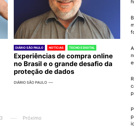
h
B
m
f
A
DIÁRIO SÃO PAULO
NOTÍCIAS
TECNO E DIGITAL
Experiências de compra online
n
e
no Brasil e o grande desafio da
proteção de dados
R
DIÁRIO SÃO PAULO
c
p
P
p
3
Próximo
i