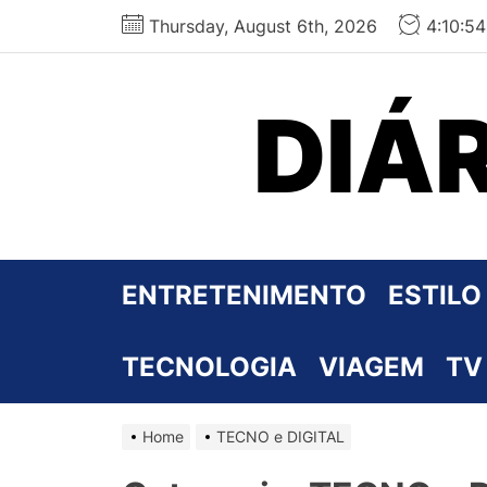
Skip
Thursday, August 6th, 2026
4:10:5
to
the
content
DIÁ
ENTRETENIMENTO
ESTILO
TECNOLOGIA
VIAGEM
TV
Home
TECNO e DIGITAL