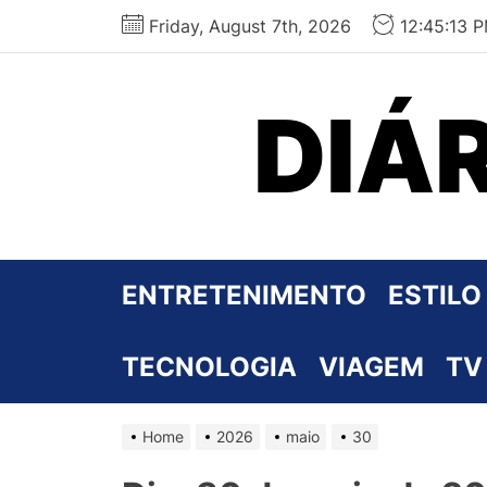
Skip
Friday, August 7th, 2026
12:45:14 
to
the
content
DIÁ
ENTRETENIMENTO
ESTILO
TECNOLOGIA
VIAGEM
TV
Home
2026
maio
30