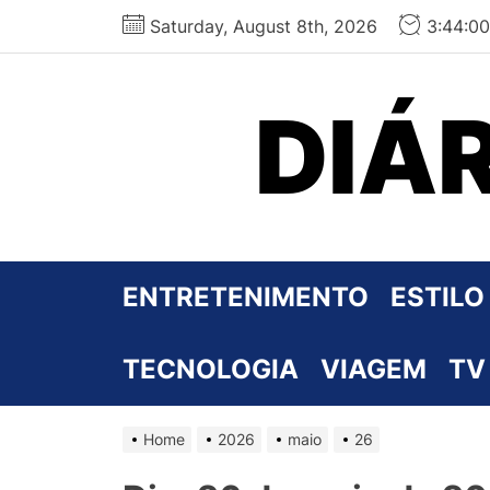
Skip
Saturday, August 8th, 2026
3:44:0
to
the
content
DIÁ
ENTRETENIMENTO
ESTILO
TECNOLOGIA
VIAGEM
TV
Home
2026
maio
26