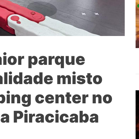
ior parque
alidade misto
ing center no
 a Piracicaba