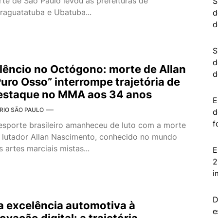
rte de São Paulo levou as prefeituras de
S
raguatatuba e Ubatuba...
d
d
S
d
ilêncio no Octógono: morte de Allan
d
Puro Osso” interrompe trajetória de
estaque no MMA aos 34 anos
E
RIO SÃO PAULO
d
f
esporte brasileiro amanheceu de luto com a morte
 lutador Allan Nascimento, conhecido no mundo
s artes marciais mistas...
E
2
i
D
a excelência automotiva à
e