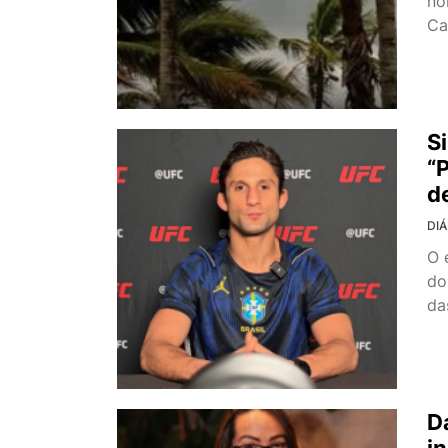
no
Ca
S
“
d
DIÁ
O 
do
da
D