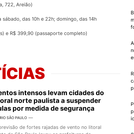
a, 722, Areião)
B
a sábado, das 10h e 22h; domingo, das 14h
m
f
as) e R$ 399,90 (passaporte completo)
A
n
e
ÍCIAS
R
c
p
entos intensos levam cidades do
itoral norte paulista a suspender
P
ulas por medida de segurança
p
i
RIO SÃO PAULO
previsão de fortes rajadas de vento no litoral