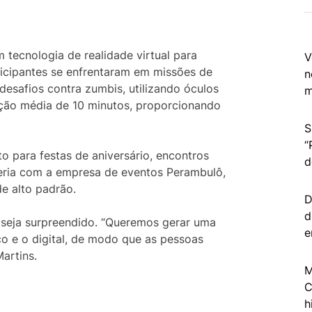
ecnologia de realidade virtual para
V
ticipantes se enfrentaram em missões de
n
desafios contra zumbis, utilizando óculos
m
ção média de 10 minutos, proporcionando
S
“
 para festas de aniversário, encontros
d
ceria com a empresa de eventos Perambulô,
de alto padrão.
D
d
 seja surpreendido. “Queremos gerar uma
e
co e o digital, de modo que as pessoas
Martins.
M
C
h