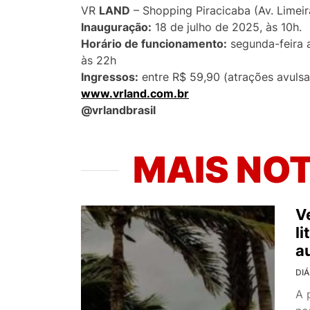
VR
LAND
– Shopping Piracicaba (Av. Limeir
Inauguração:
18 de julho de 2025, às 10h.
Horário de funcionamento:
segunda-feira 
às 22h
Ingressos:
entre R$ 59,90 (atrações avuls
www.vrland.com.br
@vrlandbrasil
MAIS NOT
V
l
a
DIÁ
A 