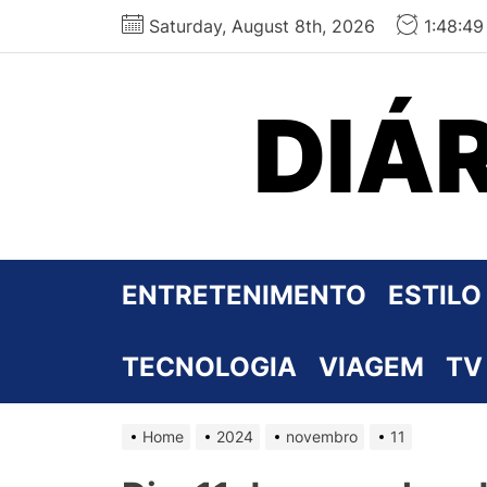
Skip
Saturday, August 8th, 2026
1:48:5
to
the
content
DIÁ
ENTRETENIMENTO
ESTILO
TECNOLOGIA
VIAGEM
TV
Home
2024
novembro
11