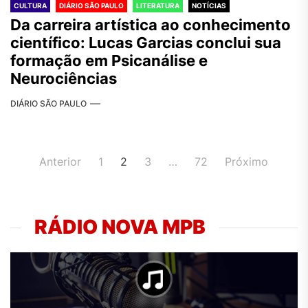
CULTURA
DIÁRIO SÃO PAULO
LITERATURA
NOTÍCIAS
Da carreira artística ao conhecimento
científico: Lucas Garcias conclui sua
formação em Psicanálise e
Neurociências
DIÁRIO SÃO PAULO
Navegação
Anterior
1
2
3
…
72
Próximo
por
posts
RÁDIO NOVA MPB